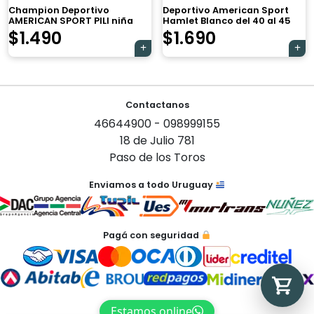
Champion Deportivo
Deportivo American Sport
AMERICAN SPORT PILI niña
Hamlet Blanco del 40 al 45
$
1.490
$
1.690
Tu carrito está vacío.
Agregá un producto y aparecerá acá
Contactanos
automáticamente.
46644900 - 098999155
18 de Julio 781
Paso de los Toros
Enviamos a todo Uruguay
Pagá con seguridad
Estamos online