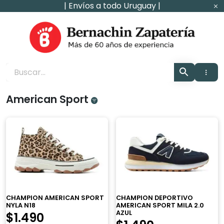
Ir
| Envíos a todo Uruguay |
al
contenido
Zapaterìa Bernachin
American Sport
CHAMPION AMERICAN SPORT
CHAMPION DEPORTIVO
NYLA N18
AMERICAN SPORT MILA 2.0
AZUL
$
1.490