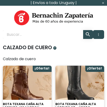
Ir
| Envíos a todo Uruguay |
al
contenido
Zapaterìa Bernachin
CALZADO DE CUERO
Calzado de cuero
¡Oferta!
¡Oferta!
BOTA TEXANA CAÑA ALTA
BOTA TEXANA CAÑA ALTA