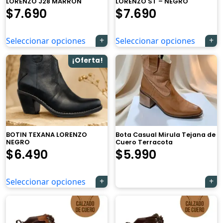
LORENZO J28 MARRON
LORENZO ST – NEGRO
El
El
El
El
$
7.690
$
7.690
precio
precio
precio
precio
Seleccionar opciones
Seleccionar opciones
original
actual
original
actual
¡Oferta!
era:
es:
era:
es:
$8.690.
$7.690.
$8.690.
$7.690.
BOTIN TEXANA LORENZO
Bota Casual Mirula Tejana de
NEGRO
Cuero Terracota
$
6.490
$
5.990
Seleccionar opciones