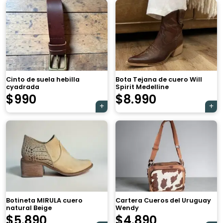
Cinto de suela hebilla
Bota Tejana de cuero Will
cyadrada
Spirit Medelline
$
990
$
8.990
Botineta MIRULA cuero
Cartera Cueros del Uruguay
natural Beige
Wendy
$
5.890
$
4.890