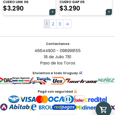
CUERO LINK 06
CUERO GAP 05
$
3.290
$
3.290
1
2
3
→
Tu carrito está vacío.
Agregá un producto y aparecerá acá
Contactanos
automáticamente.
46644900 - 098999155
18 de Julio 781
Paso de los Toros
Enviamos a todo Uruguay
Pagá con seguridad