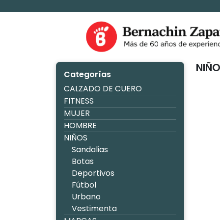
Ir
al
contenido
Zapaterìa Be
NIÑ
Categorías
CALZADO DE CUERO
FITNESS
MUJER
HOMBRE
NIÑOS
Sandalias
Botas
Deportivos
Fútbol
Urbano
Vestimenta