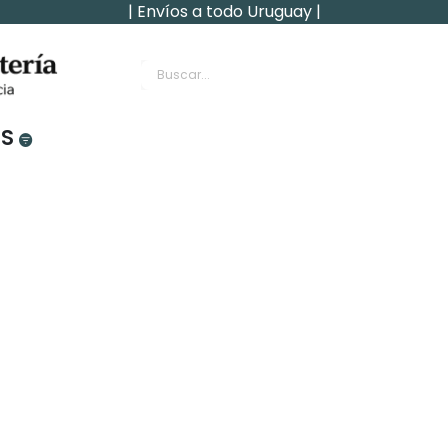
| Envíos a todo Uruguay |
rnachin
OS