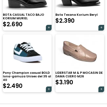
BOTA CASUAL TACO BAJO
Bota Texana Korium Beryl
KORIUM MURIEL
$
2.390
$
2.690
×
Pony Champion casual BOLD
LIDERSTAR M & P MOCASIN DE
lona-gamuza Unisex del 35 al
DAMA CUERO M26
40
$
3.190
$
2.490
Tu carrito está vacío.
Navegación