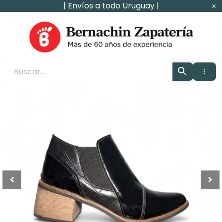
Ir
| Envíos a todo Uruguay |
al
contenido
Zapaterìa Bernachin