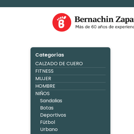
Ir
al
contenido
Zapaterìa Be
Categorías
CALZADO DE CUERO
FITNESS
MUJER
HOMBRE
NIÑOS
Sandalias
Botas
Deportivos
Fútbol
Urbano