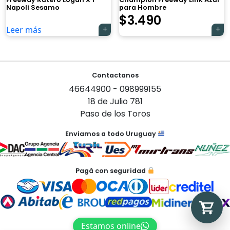
Napoli Sesamo
para Hombre
$
3.490
Leer más
Tu carrito está vacío.
Navegación
Agregá un producto y aparecerá acá
Contactanos
automáticamente.
de
46644900 - 098999155
entradas
18 de Julio 781
Paso de los Toros
Enviamos a todo Uruguay
Pagá con seguridad
Estamos online