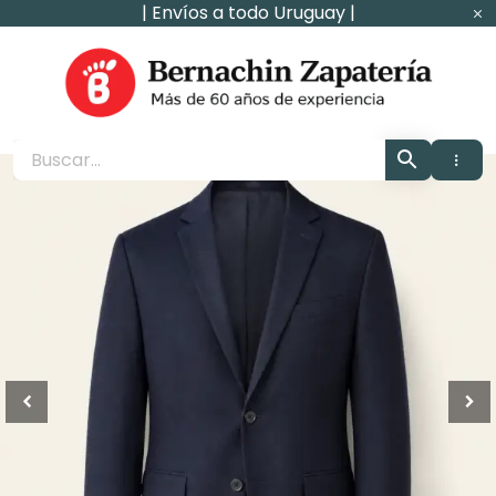
Ir
| Envíos a todo Uruguay |
al
contenido
Zapaterìa Bernachin