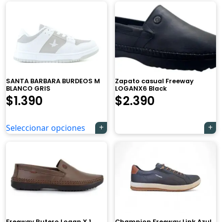
SANTA BARBARA BURDEOS M
Zapato casual Freeway
BLANCO GRIS
LOGANX6 Black
$
1.390
$
2.390
Seleccionar opciones
×
Freeway Rutero Logan X 1
Champion Freeway Link Azul