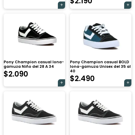
$
2.190
Pony Champion casual lona-
Pony Champion casual BOLD
gamuza Niño del 28 A 34
lona-gamuza Unisex del 35 al
40
$
2.090
$
2.490