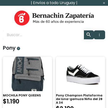
Ir
| Envíos a todo Uruguay |
al
contenido
Zapaterìa Bernachin
Pony
MOCHILA PONY QUEENS
Pony Champion Plataforma
de lona-gamuza Niño del 28
$
1.190
A 34