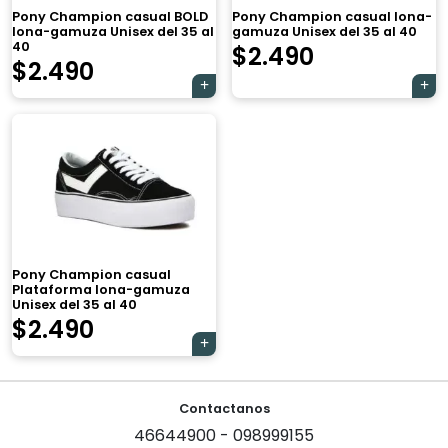
Pony Champion casual BOLD
Pony Champion casual lona-
lona-gamuza Unisex del 35 al
gamuza Unisex del 35 al 40
40
$
2.490
$
2.490
×
Pony Champion casual
Plataforma lona-gamuza
Unisex del 35 al 40
$
2.490
Contactanos
Tu carrito está vacío.
46644900 - 098999155
Agregá un producto y aparecerá acá