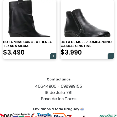
BOTA MISS CAROL ATHENEA
BOTA DE MUJER LOMBARDINO
×
TEXANA MEDIA
CASUAL CRISTINE
El
El
$
3.490
$
3.990
precio
precio
original
actual
Navegación
era:
es:
Contactanos
Tu carrito está vacío.
de
46644900 - 098999155
$4.190.
$3.990.
Agregá un producto y aparecerá acá
entradas
18 de Julio 781
automáticamente.
Paso de los Toros
Enviamos a todo Uruguay