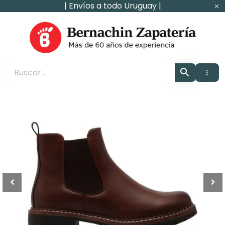
Ir
| Envíos a todo Uruguay |
al
contenido
Zapaterìa Bernachin