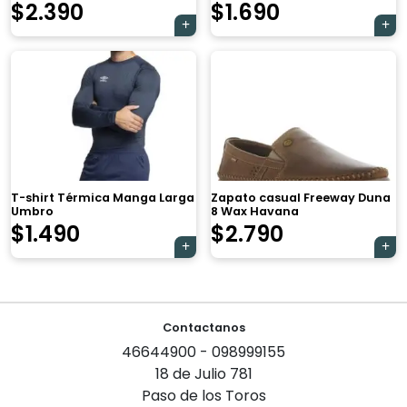
$
2.390
$
1.690
×
T-shirt Térmica Manga Larga
Zapato casual Freeway Duna
Umbro
8 Wax Havana
$
1.490
$
2.790
Tu carrito está vacío.
Navegación
Agregá un producto y aparecerá acá
Contactanos
automáticamente.
de
46644900 - 098999155
entradas
18 de Julio 781
Paso de los Toros