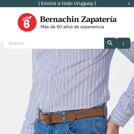
Ir
| Envíos a todo Uruguay |
al
contenido
Zapaterìa Bernachin