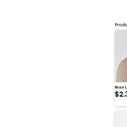
Prod
Buzo L
$
2.