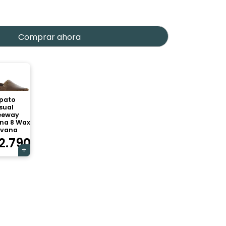
Comprar ahora
pato
sual
eeway
na 8 Wax
vana
2.790