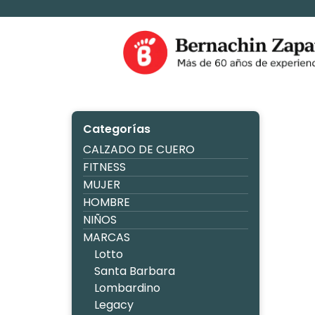
Ir
al
contenido
Zapaterìa Be
Categorías
CALZADO DE CUERO
FITNESS
MUJER
HOMBRE
NIÑOS
MARCAS
Lotto
Santa Barbara
Lombardino
Legacy