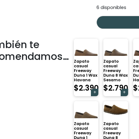
6 disponibles
bién te
comendamos…
Zapato
Zapato
Za
casual
casual
ca
Freeway
Freeway
Fr
Duna 1 Wax
Duna 8 Wax
Du
Havana
Sesamo
Ha
$
2.390
$
2.790
$
Zapato
Zapato
casual
casual
Freeway
Freeway
Duna 1
Duna 8