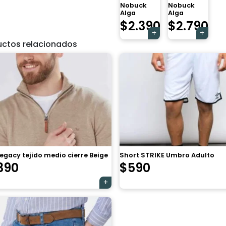
Nobuck
Nobuck
Alga
Alga
$
2.390
$
2.790
uctos relacionados
egacy tejido medio cierre Beige
Short STRIKE Umbro Adulto
390
$
590