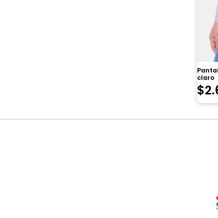
Panta
claro
$
2.
Navegación
de
entradas