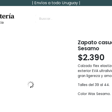
| Envíos a todo Uruguay |
rnachin
Zapato casu
Sesamo
$
2.390
Calzado flex elasti
exterior EVA ultral
gran ligereza y amo
Talles del 39 al 44.
Color Wax Sesamo.