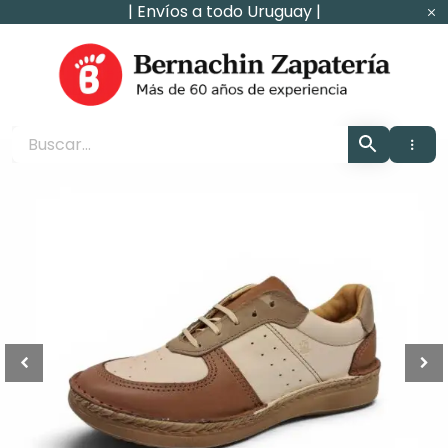
Ir
| Envíos a todo Uruguay |
al
contenido
Zapaterìa Bernachin