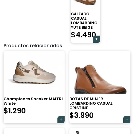
CALZADO
CASUAL
LOMBARDINO
YUTE BEIGE
$
4.490
Productos relacionados
Championes Sneaker MAITRI
BOTAS DE MUJER
White
LOMBARDINO CASUAL
CRISTINE
$
1.290
El
El
$
3.990
precio
precio