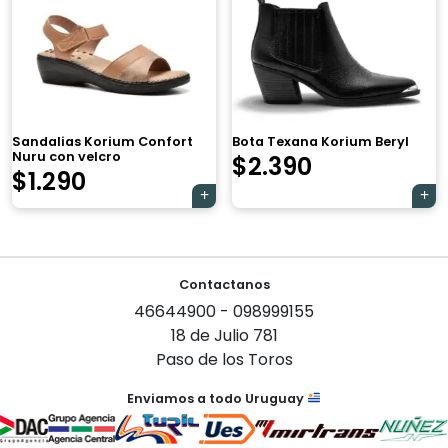
original
actual
era:
es:
$4.190.
$3.990.
×
Sandalias Korium Confort
Bota Texana Korium Beryl
Nuru con velcro
$
2.390
El
El
$
1.290
precio
precio
Tu carrito está vacío.
original
actual
Navegación
Agregá un producto y aparecerá acá
era:
es:
Contactanos
automáticamente.
de
46644900 - 098999155
$1.690.
$1.290.
entradas
18 de Julio 781
Paso de los Toros
Enviamos a todo Uruguay