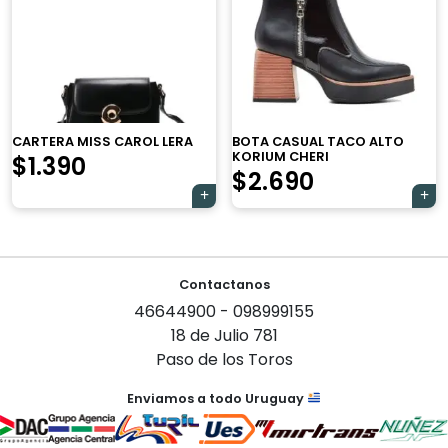
×
CARTERA MISS CAROL LERA
BOTA CASUAL TACO ALTO
KORIUM CHERI
$
1.390
$
2.690
Tu carrito está vacío.
Navegación
Agregá un producto y aparecerá acá
Contactanos
automáticamente.
de
46644900 - 098999155
entradas
18 de Julio 781
Paso de los Toros
Enviamos a todo Uruguay