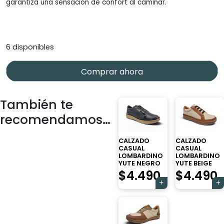
garantiza una sensación de confort al caminar.
6 disponibles
Comprar ahora
También te
recomendamos…
CALZADO
CALZADO
CASUAL
CASUAL
LOMBARDINO
LOMBARDINO
YUTE NEGRO
YUTE BEIGE
$
4.490
$
4.490