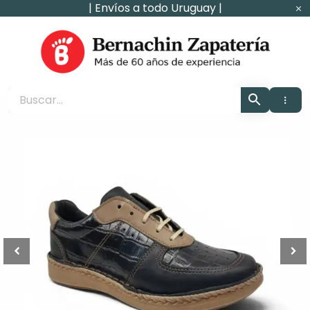
Ir
| Envíos a todo Uruguay |
al
contenido
Zapaterìa Bernachin